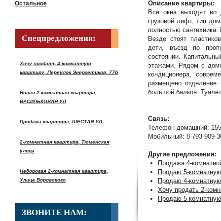
Описание квартиры:
Остальное
Все окна выходят во 
грузовой лифт, тип дом
полностью сантехника. 
Спецпредложения:
Везде стоят пластико
дети, въезд по проп
состоянии. Капитальны
Хочу продать 4-комнатную
этажами. Рядом с домо
квартиру, Переулок Энергетиков, 77б
кондиционера, соврем
размещено отделение б
большой балкон. Туалет
Новая 2-комнатная квартира,
ВАСИЛЬКОВАЯ УЛ
Связь:
Продажа квартиры, ШЕСТАЯ УЛ
Телефон домашний: 155
Мобильный: 8-793-909-3
2-комнатная квартира, Тюменская
улица
Другие предложения:
Продажа 4-комнатной
Недорогая 2-комнатная квартира,
Продаю 5-комнатну
Улица Воровского
Продаю 4-комнатну
Хочу продать 2-ком
Продаю 5-комнатную
ЗВОНИТЕ НАМ: