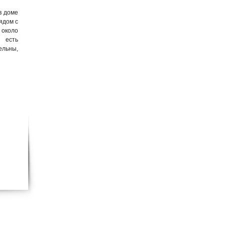
в доме
ядом с
 около
, есть
ельны,