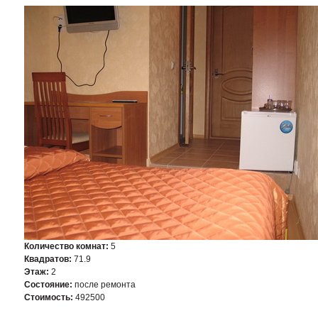
Количество комнат:
5
Квадратов:
71.9
Этаж:
2
Состояние:
после ремонта
Стоимость:
492500