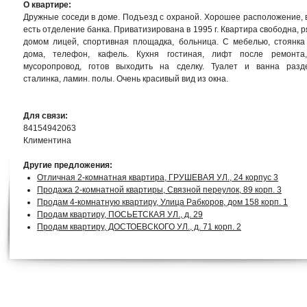
О квартире:
Дружные соседи в доме. Подъезд с охраной. Хорошее расположение, 
есть отделение банка. Приватизирована в 1995 г. Квартира свободна, р
домом лицей, спортивная площадка, больница. С мебелью, стоянка
дома, телефон, кафель. Кухня гостиная, лифт после ремонта
мусоропровод, готов выходить на сделку. Туалет и ванна разд
сталинка, ламин. полы. Очень красивый вид из окна.
Для связи:
84154942063
Климентина
Другие предложения:
Отличная 2-комнатная квартира, ГРУШЕВАЯ УЛ., 24 корпус 3
Продажа 2-комнатной квартиры, Связной переулок, 89 корп. 3
Продам 4-комнатную квартиру, Улица Рабкоров, дом 158 корп. 1
Продам квартиру, ПОСЬЕТСКАЯ УЛ., д. 29
Продам квартиру, ДОСТОЕВСКОГО УЛ., д. 71 корп. 2