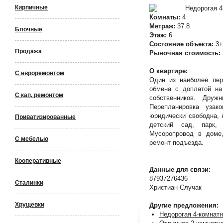
Кирпичные
Комнаты:
4
Метраж:
37.8
Блочные
Этаж:
6
Состояние объекта:
3+
Продажа
Рыночная стоимость:
О квартире:
С евроремонтом
Один из наиболее пер
обмена с доплатой на
С кап. ремонтом
собственников. Друж
Перепланировка узак
юридически свободна, 
Приватизированные
детский сад, парк, 
Мусоропровод в доме,
С мебелью
ремонт подъезда.
Кооперативные
Данные для связи:
87937276436
Сталинки
Христиан Случак
Хрущевки
Другие предложения:
Недорогая 4-комнат