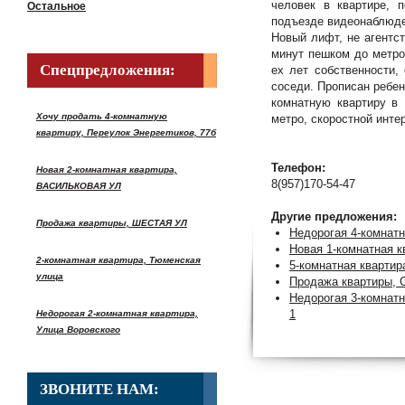
человек в квартире, п
Остальное
подъезде видеонаблюде
Новый лифт, не агентст
минут пешком до метро.
Спецпредложения:
ех лет собственности,
соседи. Прописан ребен
комнатную квартиру в 
Хочу продать 4-комнатную
метро, скоростной инте
квартиру, Переулок Энергетиков, 77б
Телефон:
Новая 2-комнатная квартира,
8(957)170-54-47
ВАСИЛЬКОВАЯ УЛ
Другие предложения:
Продажа квартиры, ШЕСТАЯ УЛ
Недорогая 4-комнат
Новая 1-комнатная к
2-комнатная квартира, Тюменская
5-комнатная квартира
улица
Продажа квартиры,
Недорогая 3-комнатн
1
Недорогая 2-комнатная квартира,
Улица Воровского
ЗВОНИТЕ НАМ: